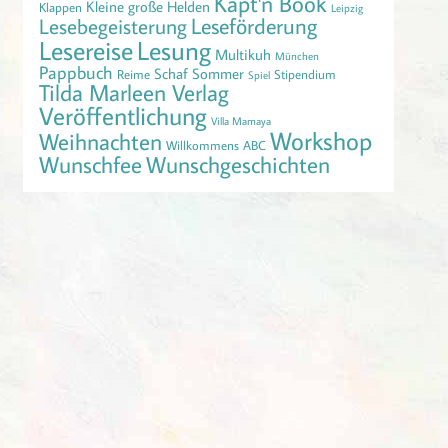
Käpt'n Book
Kleine große Helden
Klappen
Leipzig
Leseförderung
Lesebegeisterung
Lesereise
Lesung
Multikuh
München
Pappbuch
Schaf
Sommer
Reime
Stipendium
Spiel
Tilda Marleen Verlag
Veröffentlichung
Villa Mamaya
Workshop
Weihnachten
Willkommens ABC
Wunschfee
Wunschgeschichten