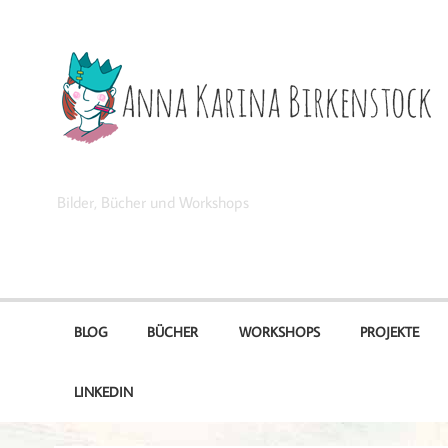
Zum
Inhalt
springen
Anna Karina Birkenstock
Bilder, Bücher und Workshops
BLOG
BÜCHER
WORKSHOPS
PROJEKTE
LINKEDIN