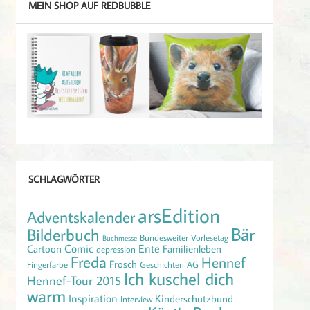
MEIN SHOP AUF REDBUBBLE
SCHLAGWÖRTER
arsEdition
Adventskalender
Bär
Bilderbuch
Bundesweiter Vorlesetag
Buchmesse
Comic
Ente
Cartoon
Familienleben
depression
Freda
Hennef
Frosch
Fingerfarbe
Geschichten AG
Ich kuschel dich
Hennef-Tour 2015
warm
Inspiration
Kinderschutzbund
Interview