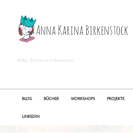
Zum
Inhalt
springen
Anna Karina Birkenstock
Bilder, Bücher und Workshops
BLOG
BÜCHER
WORKSHOPS
PROJEKTE
LINKEDIN