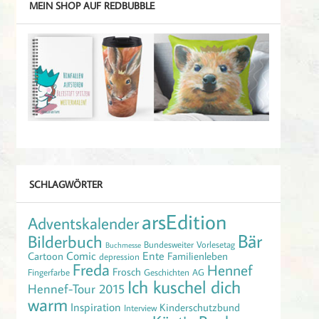
MEIN SHOP AUF REDBUBBLE
SCHLAGWÖRTER
arsEdition
Adventskalender
Bär
Bilderbuch
Bundesweiter Vorlesetag
Buchmesse
Comic
Ente
Cartoon
Familienleben
depression
Freda
Hennef
Frosch
Fingerfarbe
Geschichten AG
Ich kuschel dich
Hennef-Tour 2015
warm
Inspiration
Kinderschutzbund
Interview