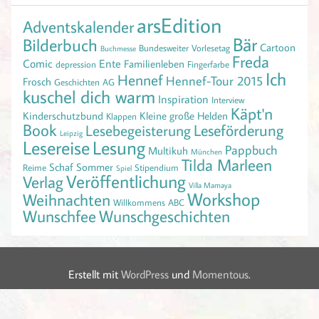
arsEdition
Adventskalender
Bär
Bilderbuch
Cartoon
Bundesweiter Vorlesetag
Buchmesse
Freda
Comic
Ente
Familienleben
depression
Fingerfarbe
Ich
Hennef
Hennef-Tour 2015
Frosch
Geschichten AG
kuschel dich warm
Inspiration
Interview
Käpt'n
Kinderschutzbund
Kleine große Helden
Klappen
Book
Leseförderung
Lesebegeisterung
Leipzig
Lesereise
Lesung
Pappbuch
Multikuh
München
Tilda Marleen
Schaf
Sommer
Reime
Stipendium
Spiel
Veröffentlichung
Verlag
Villa Mamaya
Workshop
Weihnachten
Willkommens ABC
Wunschfee
Wunschgeschichten
Erstellt mit
WordPress
und
Momentous
.