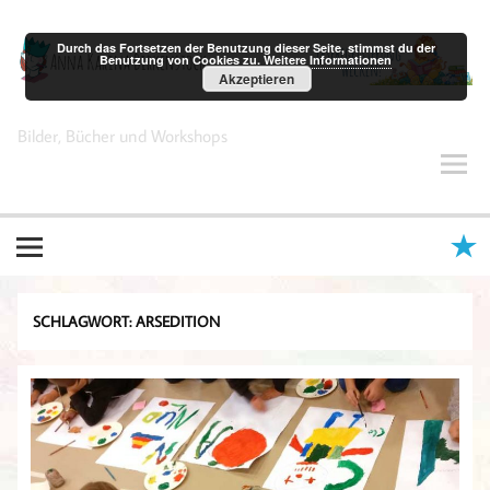
Zum
Inhalt
springen
Durch das Fortsetzen der Benutzung dieser Seite, stimmst du der
Benutzung von Cookies zu.
Weitere Informationen
Akzeptieren
Anna Karina Birkenstock
Bilder, Bücher und Workshops
SCHLAGWORT:
ARSEDITION