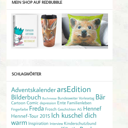
MEIN SHOP AUF REDBUBBLE
SCHLAGWÖRTER
arsEdition
Adventskalender
Bär
Bilderbuch
Bundesweiter Vorlesetag
Buchmesse
Comic
Ente
Cartoon
Familienleben
depression
Freda
Hennef
Frosch
Fingerfarbe
Geschichten AG
Ich kuschel dich
Hennef-Tour 2015
warm
Inspiration
Kinderschutzbund
Interview