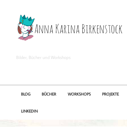
Zum
Inhalt
springen
Anna Karina Birkenstock
Bilder, Bücher und Workshops
BLOG
BÜCHER
WORKSHOPS
PROJEKTE
LINKEDIN