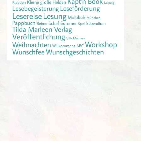
Käpt'n Book
Kleine große Helden
Klappen
Leipzig
Leseförderung
Lesebegeisterung
Lesereise
Lesung
Multikuh
München
Pappbuch
Schaf
Sommer
Reime
Stipendium
Spiel
Tilda Marleen Verlag
Veröffentlichung
Villa Mamaya
Workshop
Weihnachten
Willkommens ABC
Wunschfee
Wunschgeschichten