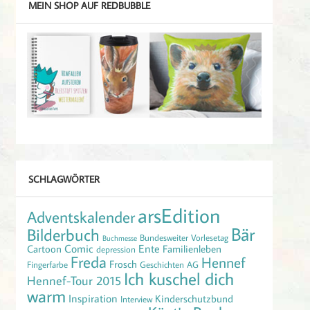
MEIN SHOP AUF REDBUBBLE
SCHLAGWÖRTER
arsEdition
Adventskalender
Bär
Bilderbuch
Bundesweiter Vorlesetag
Buchmesse
Comic
Ente
Cartoon
Familienleben
depression
Freda
Hennef
Frosch
Fingerfarbe
Geschichten AG
Ich kuschel dich
Hennef-Tour 2015
warm
Inspiration
Kinderschutzbund
Interview