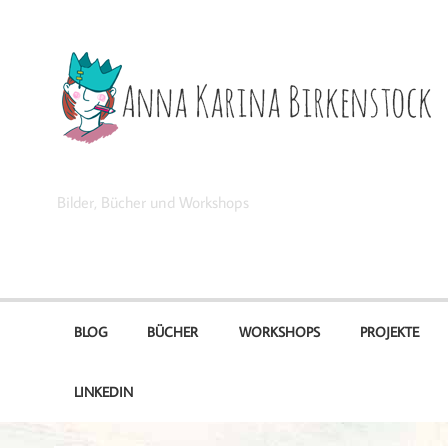
Zum
Inhalt
springen
Anna Karina Birkenstock
Bilder, Bücher und Workshops
BLOG
BÜCHER
WORKSHOPS
PROJEKTE
LINKEDIN