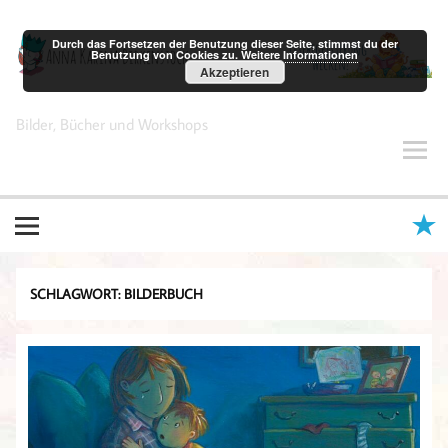
Zum
Inhalt
springen
Durch das Fortsetzen der Benutzung dieser Seite, stimmst du der
Benutzung von Cookies zu.
Weitere Informationen
Akzeptieren
Anna Karina Birkenstock
Bilder, Bücher und Workshops
SCHLAGWORT:
BILDERBUCH