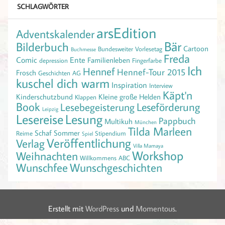
SCHLAGWÖRTER
arsEdition
Adventskalender
Bär
Bilderbuch
Cartoon
Bundesweiter Vorlesetag
Buchmesse
Freda
Comic
Ente
Familienleben
depression
Fingerfarbe
Ich
Hennef
Hennef-Tour 2015
Frosch
Geschichten AG
kuschel dich warm
Inspiration
Interview
Käpt'n
Kinderschutzbund
Kleine große Helden
Klappen
Book
Leseförderung
Lesebegeisterung
Leipzig
Lesereise
Lesung
Pappbuch
Multikuh
München
Tilda Marleen
Schaf
Sommer
Reime
Stipendium
Spiel
Veröffentlichung
Verlag
Villa Mamaya
Workshop
Weihnachten
Willkommens ABC
Wunschfee
Wunschgeschichten
Erstellt mit
WordPress
und
Momentous
.