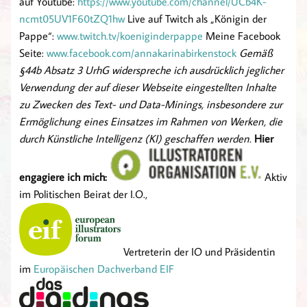
auf Youtube:
https://www.youtube.com/channel/UCb4K-
ncmt05UV1F60tZQ1hw
Live auf Twitch als „Königin der
Pappe“:
www.twitch.tv/koeniginderpappe
Meine Facebook
Seite:
www.facebook.com/annakarinabirkenstock
Gemäß
§44b Absatz 3 UrhG widerspreche ich ausdrücklich jeglicher
Verwendung der auf dieser Webseite eingestellten Inhalte
zu Zwecken des Text- und Data-Minings, insbesondere zur
Ermöglichung eines Einsatzes im Rahmen von Werken, die
durch Künstliche Intelligenz (KI) geschaffen werden.
Hier
engagiere ich mich:
Aktiv
im Politischen Beirat der I.O.,
Vertreterin der IO und Präsidentin
im
Europäischen Dachverband EIF