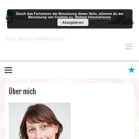
Zum
Inhalt
springen
Durch das Fortsetzen der Benutzung dieser Seite, stimmst du der
Benutzung von Cookies zu.
Weitere Informationen
Akzeptieren
Anna Karina Birkenstock
Bilder, Bücher und Workshops
Über mich