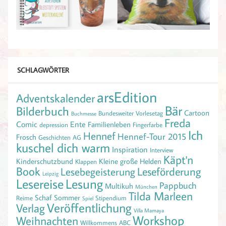
SCHLAGWÖRTER
arsEdition
Adventskalender
Bär
Bilderbuch
Cartoon
Bundesweiter Vorlesetag
Buchmesse
Freda
Comic
Ente
Familienleben
depression
Fingerfarbe
Ich
Hennef
Hennef-Tour 2015
Frosch
Geschichten AG
kuschel dich warm
Inspiration
Interview
Käpt'n
Kinderschutzbund
Kleine große Helden
Klappen
Book
Leseförderung
Lesebegeisterung
Leipzig
Lesereise
Lesung
Pappbuch
Multikuh
München
Tilda Marleen
Schaf
Sommer
Reime
Stipendium
Spiel
Veröffentlichung
Verlag
Villa Mamaya
Workshop
Weihnachten
Willkommens ABC