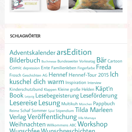
SCHLAGWÖRTER
arsEdition
Adventskalender
Bär
Bilderbuch
Cartoon
Bundesweiter Vorlesetag
Buchmesse
Freda
Comic
Ente
Familienleben
depression
Fingerfarbe
Ich
Hennef
Hennef-Tour 2015
Frosch
Geschichten AG
kuschel dich warm
Inspiration
Interview
Käpt'n
Kinderschutzbund
Kleine große Helden
Klappen
Book
Leseförderung
Lesebegeisterung
Leipzig
Lesereise
Lesung
Pappbuch
Multikuh
München
Tilda Marleen
Schaf
Sommer
Reime
Stipendium
Spiel
Veröffentlichung
Verlag
Villa Mamaya
Workshop
Weihnachten
Willkommens ABC
Wunschfee
Wunschgeschichten