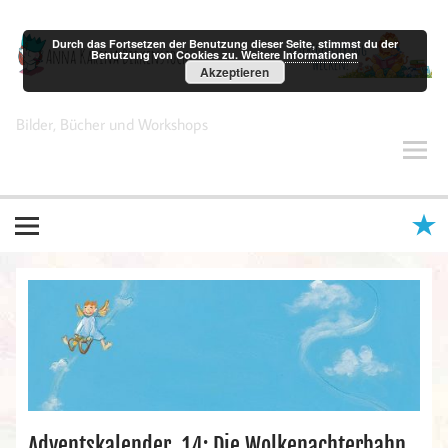
Zum
Inhalt
springen
Durch das Fortsetzen der Benutzung dieser Seite, stimmst du der
Benutzung von Cookies zu.
Weitere Informationen
Akzeptieren
Anna Karina Birkenstock
Bilder, Bücher und Workshops
Adventskalender, 14: Die Wolkenachterbahn