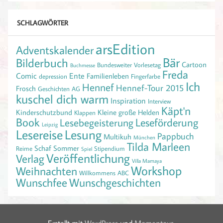
SCHLAGWÖRTER
arsEdition
Adventskalender
Bär
Bilderbuch
Cartoon
Bundesweiter Vorlesetag
Buchmesse
Freda
Comic
Ente
Familienleben
depression
Fingerfarbe
Ich
Hennef
Hennef-Tour 2015
Frosch
Geschichten AG
kuschel dich warm
Inspiration
Interview
Käpt'n
Kinderschutzbund
Kleine große Helden
Klappen
Book
Leseförderung
Lesebegeisterung
Leipzig
Lesereise
Lesung
Pappbuch
Multikuh
München
Tilda Marleen
Schaf
Sommer
Reime
Stipendium
Spiel
Veröffentlichung
Verlag
Villa Mamaya
Workshop
Weihnachten
Willkommens ABC
Wunschfee
Wunschgeschichten