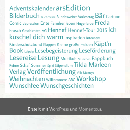
arsEdition
Adventskalender
Bär
Bilderbuch
Cartoon
Bundesweiter Vorlesetag
Buchmesse
Freda
Comic
Ente
Familienleben
depression
Fingerfarbe
Ich
Hennef
Hennef-Tour 2015
Frosch
Geschichten AG
kuschel dich warm
Inspiration
Interview
Käpt'n
Kinderschutzbund
Kleine große Helden
Klappen
Book
Leseförderung
Lesebegeisterung
Leipzig
Lesereise
Lesung
Pappbuch
Multikuh
München
Tilda Marleen
Schaf
Sommer
Reime
Stipendium
Spiel
Veröffentlichung
Verlag
Villa Mamaya
Workshop
Weihnachten
Willkommens ABC
Wunschfee
Wunschgeschichten
Erstellt mit
WordPress
und
Momentous
.