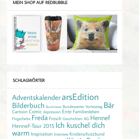
MEIN SHOP AUF REDBUBBLE
SCHLAGWÖRTER
arsEdition
Adventskalender
Bär
Bilderbuch
Bundesweiter Vorlesetag
Buchmesse
Comic
Ente
Cartoon
Familienleben
depression
Freda
Hennef
Frosch
Fingerfarbe
Geschichten AG
Ich kuschel dich
Hennef-Tour 2015
warm
Inspiration
Kinderschutzbund
Interview