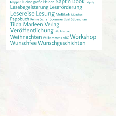
Käpt'n Book
Kleine große Helden
Klappen
Leipzig
Leseförderung
Lesebegeisterung
Lesereise
Lesung
Multikuh
München
Pappbuch
Schaf
Sommer
Reime
Stipendium
Spiel
Tilda Marleen Verlag
Veröffentlichung
Villa Mamaya
Workshop
Weihnachten
Willkommens ABC
Wunschfee
Wunschgeschichten