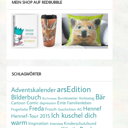
MEIN SHOP AUF REDBUBBLE
SCHLAGWÖRTER
arsEdition
Adventskalender
Bär
Bilderbuch
Bundesweiter Vorlesetag
Buchmesse
Comic
Ente
Cartoon
Familienleben
depression
Freda
Hennef
Frosch
Fingerfarbe
Geschichten AG
Ich kuschel dich
Hennef-Tour 2015
warm
Inspiration
Kinderschutzbund
Interview