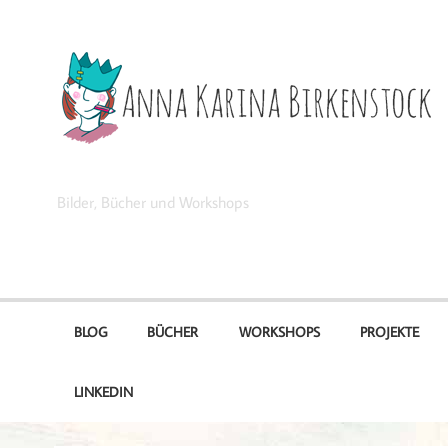
Zum
Inhalt
springen
Anna Karina Birkenstock
Bilder, Bücher und Workshops
BLOG
BÜCHER
WORKSHOPS
PROJEKTE
LINKEDIN