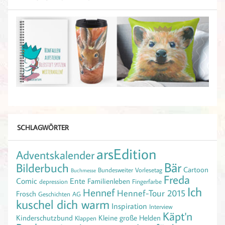
SCHLAGWÖRTER
arsEdition
Adventskalender
Bär
Bilderbuch
Cartoon
Bundesweiter Vorlesetag
Buchmesse
Freda
Comic
Ente
Familienleben
depression
Fingerfarbe
Ich
Hennef
Hennef-Tour 2015
Frosch
Geschichten AG
kuschel dich warm
Inspiration
Interview
Käpt'n
Kinderschutzbund
Kleine große Helden
Klappen