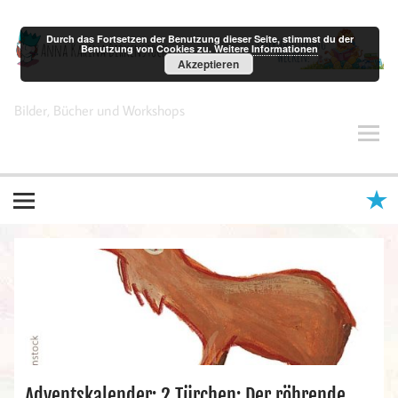
Zum
Inhalt
springen
Durch das Fortsetzen der Benutzung dieser Seite, stimmst du der
Benutzung von Cookies zu.
Weitere Informationen
Akzeptieren
Anna Karina Birkenstock
Bilder, Bücher und Workshops
Adventskalender: 2.Türchen: Der röhrende