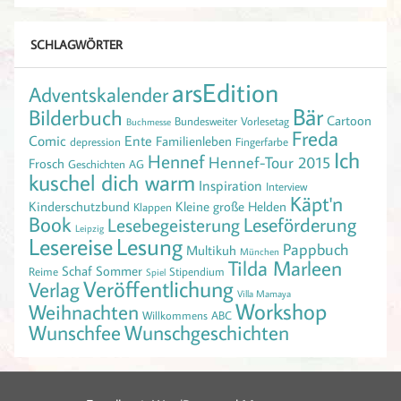
SCHLAGWÖRTER
arsEdition
Adventskalender
Bär
Bilderbuch
Cartoon
Bundesweiter Vorlesetag
Buchmesse
Freda
Comic
Ente
Familienleben
depression
Fingerfarbe
Ich
Hennef
Hennef-Tour 2015
Frosch
Geschichten AG
kuschel dich warm
Inspiration
Interview
Käpt'n
Kinderschutzbund
Kleine große Helden
Klappen
Book
Leseförderung
Lesebegeisterung
Leipzig
Lesereise
Lesung
Pappbuch
Multikuh
München
Tilda Marleen
Schaf
Sommer
Reime
Stipendium
Spiel
Veröffentlichung
Verlag
Villa Mamaya
Workshop
Weihnachten
Willkommens ABC
Wunschfee
Wunschgeschichten