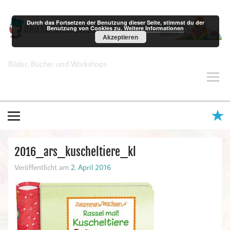
Zum
Inhalt
springen
Durch das Fortsetzen der Benutzung dieser Seite, stimmst du der
Benutzung von Cookies zu.
Weitere Informationen
Akzeptieren
Anna Karina Birkenstock
Bilder, Bücher und Workshops
2016_ars_kuscheltiere_kl
Veröffentlicht am
2. April 2016