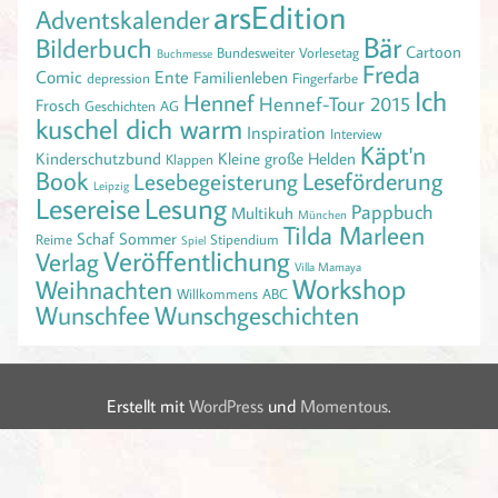
arsEdition
Adventskalender
Bär
Bilderbuch
Cartoon
Bundesweiter Vorlesetag
Buchmesse
Freda
Comic
Ente
Familienleben
depression
Fingerfarbe
Ich
Hennef
Hennef-Tour 2015
Frosch
Geschichten AG
kuschel dich warm
Inspiration
Interview
Käpt'n
Kinderschutzbund
Kleine große Helden
Klappen
Book
Leseförderung
Lesebegeisterung
Leipzig
Lesereise
Lesung
Pappbuch
Multikuh
München
Tilda Marleen
Schaf
Sommer
Reime
Stipendium
Spiel
Veröffentlichung
Verlag
Villa Mamaya
Workshop
Weihnachten
Willkommens ABC
Wunschfee
Wunschgeschichten
Erstellt mit
WordPress
und
Momentous
.