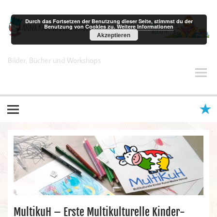
Zum
Inhalt
springen
Durch das Fortsetzen der Benutzung dieser Seite, stimmst du der
Benutzung von Cookies zu.
Weitere Informationen
Akzeptieren
Anna Karina Birkenstock
Bilder, Bücher und Workshops
MultikuH – Erste Multikulturelle Kinder-