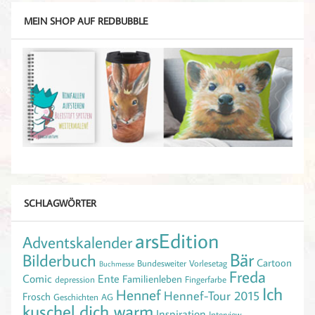
MEIN SHOP AUF REDBUBBLE
SCHLAGWÖRTER
arsEdition
Adventskalender
Bär
Bilderbuch
Cartoon
Bundesweiter Vorlesetag
Buchmesse
Freda
Comic
Ente
Familienleben
depression
Fingerfarbe
Ich
Hennef
Hennef-Tour 2015
Frosch
Geschichten AG
kuschel dich warm
Inspiration
Interview