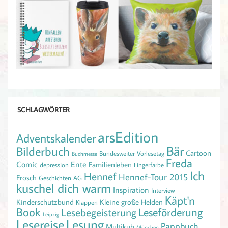
SCHLAGWÖRTER
arsEdition
Adventskalender
Bär
Bilderbuch
Cartoon
Bundesweiter Vorlesetag
Buchmesse
Freda
Comic
Ente
Familienleben
depression
Fingerfarbe
Ich
Hennef
Hennef-Tour 2015
Frosch
Geschichten AG
kuschel dich warm
Inspiration
Interview
Käpt'n
Kinderschutzbund
Kleine große Helden
Klappen
Book
Leseförderung
Lesebegeisterung
Leipzig
Lesereise
Lesung
Pappbuch
Multikuh
München