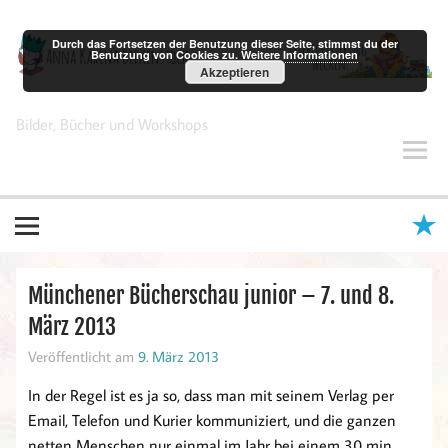
Zum
Inhalt
springen
Durch das Fortsetzen der Benutzung dieser Seite, stimmst du der
Benutzung von Cookies zu.
Weitere Informationen
Akzeptieren
Anna Karina Birkenstock
Bilder, Bücher und Workshops
Münchener Bücherschau junior – 7. und 8.
März 2013
Veröffentlicht am
9. März 2013
In der Regel ist es ja so, dass man mit seinem Verlag per
Email, Telefon und Kurier kommuniziert, und die ganzen
netten Menschen nur einmal im Jahr bei einem 30 min.