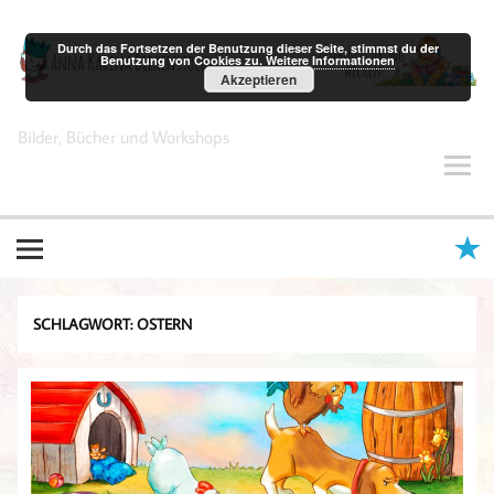
Zum
Inhalt
springen
Durch das Fortsetzen der Benutzung dieser Seite, stimmst du der
Benutzung von Cookies zu.
Weitere Informationen
Akzeptieren
Anna Karina Birkenstock
Bilder, Bücher und Workshops
SCHLAGWORT:
OSTERN