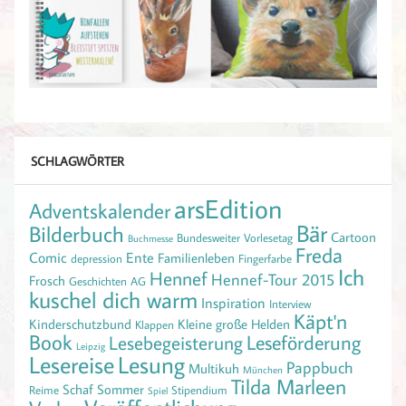
SCHLAGWÖRTER
arsEdition
Adventskalender
Bär
Bilderbuch
Cartoon
Bundesweiter Vorlesetag
Buchmesse
Freda
Comic
Ente
Familienleben
depression
Fingerfarbe
Ich
Hennef
Hennef-Tour 2015
Frosch
Geschichten AG
kuschel dich warm
Inspiration
Interview
Käpt'n
Kinderschutzbund
Kleine große Helden
Klappen
Book
Leseförderung
Lesebegeisterung
Leipzig
Lesereise
Lesung
Pappbuch
Multikuh
München
Tilda Marleen
Schaf
Sommer
Reime
Stipendium
Spiel